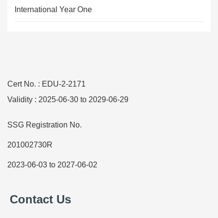
付款方式：现金、支票、资金转账、电汇、银行本票。
International Year One
点击
查看课程和杂费。
3. 杂费
并非所有项目都适用于所有学生。
Cert No. : EDU-2-2171
付款方式：现金、支票、资金转账、电汇、银行本票。
Validity : 2025-06-30 to 2029-06-29
注：杂费不受费用保障计划的保护。
付款方式：
现金、支票、资金转账、电汇、银行本票。
SSG Registration No.
应付：
VICTORIA WORLD ACADEMY PTE LTD
201002730R
银行账户详细信息：
2023-06-03 to 2027-06-02
银行名称：星展银行
Contact Us
账户名称：VICTORIA WORLD ACADEMY PTE LTD