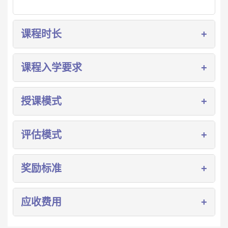
课程时长
全日制学生
课程入学要求
剑桥国际普通中等教育证书课程为期24个月。剑桥IGCSE
课程每周5天，每天6小时。
必须完成新加坡中二课程或其他八年级或同等学历。
授课模式
必须在本国至少通过中学英语语言测试，IELT总分4.5分及
以上或同等英语语言资格；否则需参加由VWA设置的入学考
维多利亚世界学院剑桥国际IGCSE课程秉持小班化教学理
评估模式
试。
念，确保每位学生获得全方位的知识指导。
• 优化师生配比（1:25）
内部评估
奖励标准
• 多元教学形式：课堂讲授、小组辅导、专题研讨、自主探
维多利亚世界学院每年将进行4次关于剑桥IGCSE知识的内
究
部评估，每学期结束时进行一次。
当学生满足以下要求时，学校将颁发结业证书：
• 全日制授课
应收费用
内部评估的权重和评分将遵循
VWA GPA
系统。
•
获得1.0或以上的总GPA