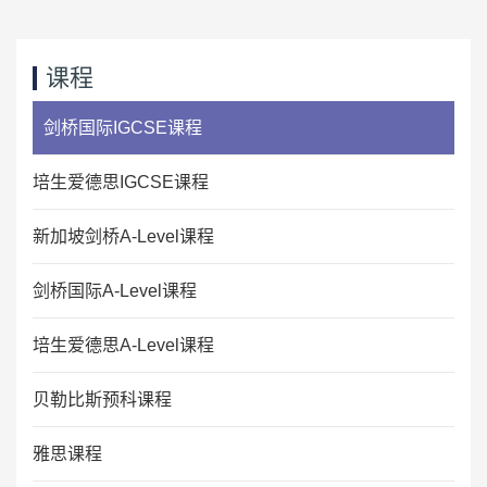
维多利亚世界学院收取的三种费用是：
•
履行了对学校的所有财务和行政义务
外部评估
1. 申请费
完成VWA课程后，学生将参加剑桥IGCSE考试。剑桥国际
•
完成至少90%的出勤率
课程
考试将在其网站上公布考试时间表。
一次性申请费不予退还。
如需了解更多详情，请访问他们的网站，
剑桥国际IGCSE课程
支付方式：现金、支票、资金转账、电汇、银行本票。
https://www.cambridgeinternational.org/programmes-and-
qualifications/cambridge-upper-secondary/cambridge-
收款人：VICTORIA WORLD ACADEMY PTE LTD
培生爱德思IGCSE课程
igcse/.
2. 课程费用
新加坡剑桥A-Level课程
考试成绩公布日期
新加坡精深技能发展局（SSG）有监管规定和要求，以保护
对于内部评估，结果将在后一次考试日期后一个月内公布。
剑桥国际A-Level课程
在私立教育机构（PEI）注册的学生应支付的课程费用。
对于外部评估，结果将根据剑桥国际考试的决定公布。
维多利亚世界学院在向全日制学生收取学费时遵守这些监管
培生爱德思A-Level课程
规定和要求。
贝勒比斯预科课程
点击
了解更多关于SSG收费监管规定和要求的信息。课程费
用可退还，并受维多利亚世界学院退款政策的约束。您可以
雅思课程
参考
标准学生合同
了解更多详细信息。